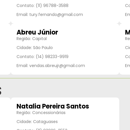
Contato: (11) 96788-3588
Co
Email: tury.fernando@gmail.com
Em
Abreu Júnior
M
Região: Capital
Re
Cidade: São Paulo
Ci
Contato: (14) 98233-9919
Co
Email: vendas.abreujr@gmail.com
Em
s
Natalia Pereira Santos
Região: Concessionárias
Cidade: Cataguases