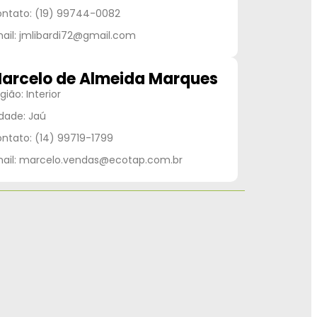
ntato: (19) 99744-0082
ail: jmlibardi72@gmail.com
arcelo de Almeida Marques
gião: Interior
dade: Jaú
ntato: (14) 99719-1799
ail: marcelo.vendas@ecotap.com.br