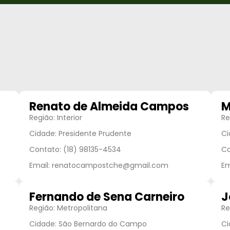
Renato de Almeida Campos
M
Região: Interior
Re
Cidade: Presidente Prudente
Ci
Contato: (18) 98135-4534
Co
Email: renatocampostche@gmail.com
Em
Fernando de Sena Carneiro
J
Região: Metropolitana
Re
Cidade: São Bernardo do Campo
Ci