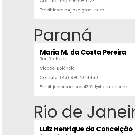
Contato: (31) 99590-0222
Email: lnrep.mg.es@gmail.com
Paraná
Maria M. da Costa Pereira
Região: Norte
Cidade: Rolândia
Contato: (43) 99670-4480
Email: juniorcomercial20211@hotmail.com
Rio de Janei
Luiz Henrique da Conceição