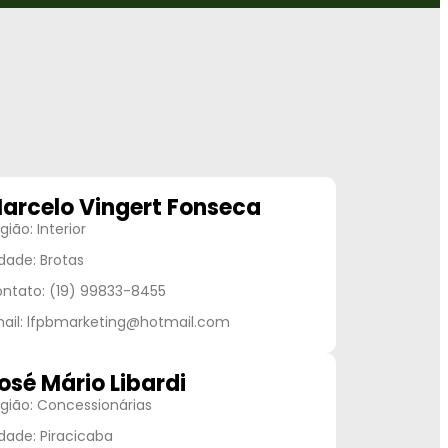
arcelo Vingert Fonseca
gião: Interior
dade: Brotas
ntato: (19) 99833-8455
ail: lfpbmarketing@hotmail.com
osé Mário Libardi
gião: Concessionárias
dade: Piracicaba