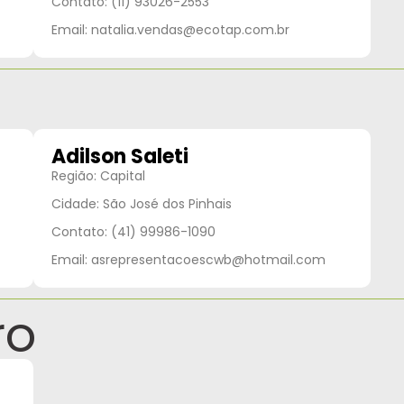
Contato: (11) 93026-2553
Email: natalia.vendas@ecotap.com.br
Adilson Saleti
Região: Capital
Cidade: São José dos Pinhais
Contato: (41) 99986-1090
Email: asrepresentacoescwb@hotmail.com
ro